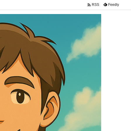

Feedly
RSS