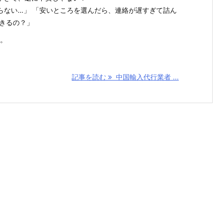
らない…」 「安いところを選んだら、連絡が遅すぎて詰ん
できるの？」
す。
記事を読む
中国輸入代行業者 ...