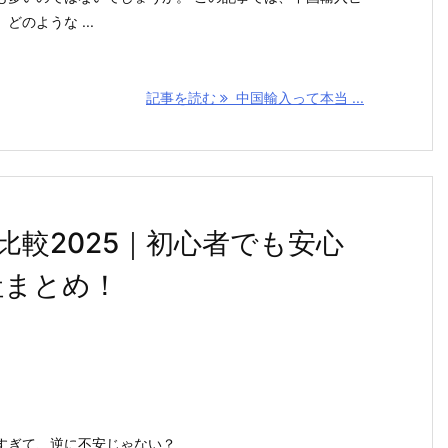
のような ...
記事を読む
中国輸入って本当 ...
較2025｜初心者でも安心
社まとめ！
すぎて、逆に不安じゃない？