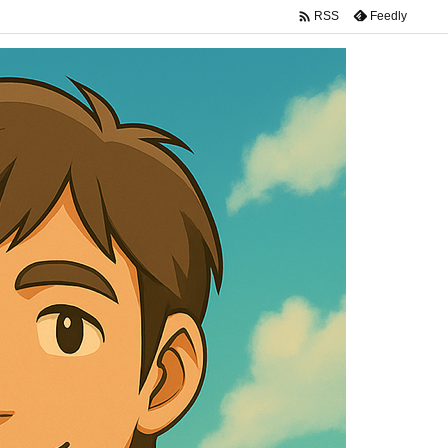

Feedly
RSS